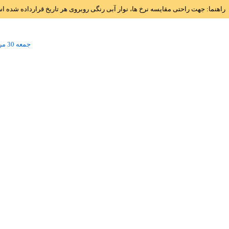
راهنما: جهت راحتی مقایسه نرخ ها، نوار آبی رنگی روبروی هر تاریخ قرارداده شده 
جمعه 30 مرداد