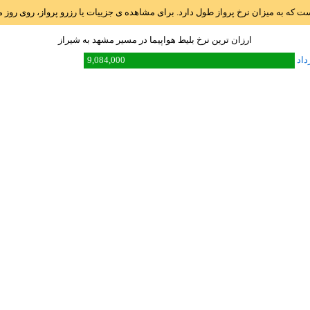
است که به میزان نرخ پرواز طول دارد. برای مشاهده ی جزییات یا رزرو پرواز، روی رو
ارزان ترین نرخ بلیط هواپیما در مسیر مشهد به شيراز
9,084,000